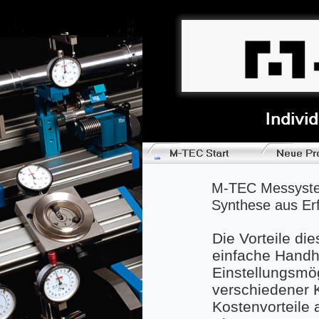
M-TEC Messyst
Synthese aus Erf
Die Vorteile di
einfache Handha
Einstellungsmög
verschiedener
Kostenvorteile 