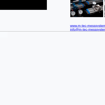
www.m-tec-messsyste
info@m-tec-messsyste